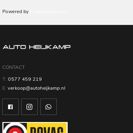
Powered by
Financiallease.nl
CONTACT
T:
0577 459 219
E:
verkoop@autoheijkamp.nl