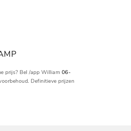
AANBOD
CONTACT
MENU
KAMP
e prijs? Bel /app William
06-
oorbehoud. Definitieve prijzen