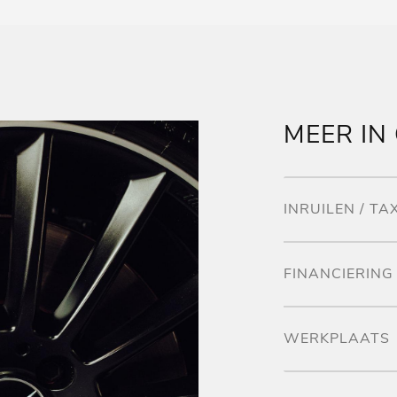
MEER IN
INRUILEN / TA
FINANCIERING 
WERKPLAATS